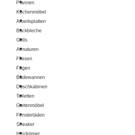
Pfannen
Küchenmöbel
Arbeitsplatten
Backbleche
Grills
Armaturen
Fliesen
Fugen
Badewannen
Duschkabinen
Toiletten
Gartenmöbel
Fensterläden
Sneaker
Heizkörper