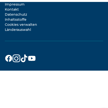
Impressum
Kontakt
Datenschutz
Inhaltsstoffe
Cookies verwalten
Länderauswahl
Dr. Beckmann
Dr. Beckmann
Dr. Beckmann
Dr. Beckmann
auf
auf
auf
auf
Facebook
Instagram
TikTok
YouTube