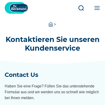
Suche
Öff
öffnen/schli
od
sch
Sie
Startseite
Ha
sind
hier:
Kontaktieren Sie unseren
Kundenservice
Contact Us
Haben Sie eine Frage? Füllen Sie das untenstehende
Formular aus und wir werden uns so schnell wie möglich
bei Ihnen melden.