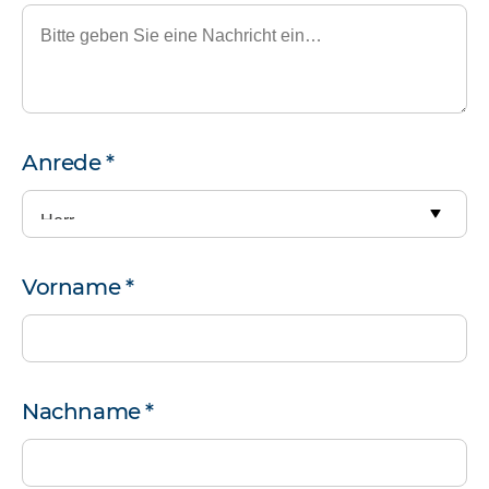
Persönliche
Anrede
*
Informationen
Vorname
*
Nachname
*