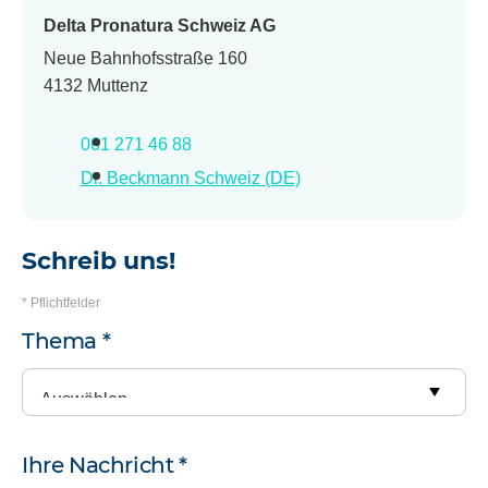
Delta Pronatura Schweiz AG
Neue Bahnhofsstraße 160
4132 Muttenz
061 271 46 88
Dr. Beckmann Schweiz (DE)
Schreib uns!
* Pflichtfelder
Ihre
Thema
*
Anfrage
Ihre Nachricht
*