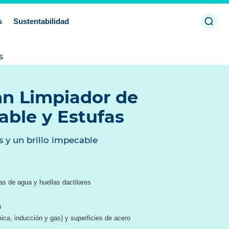
Abrir
s
Sustentabilidad
búsq
s
n Limpiador de
able y Estufas
s y un brillo impecable
 de agua y huellas dactilares
a
mica, inducción y gas) y superficies de acero