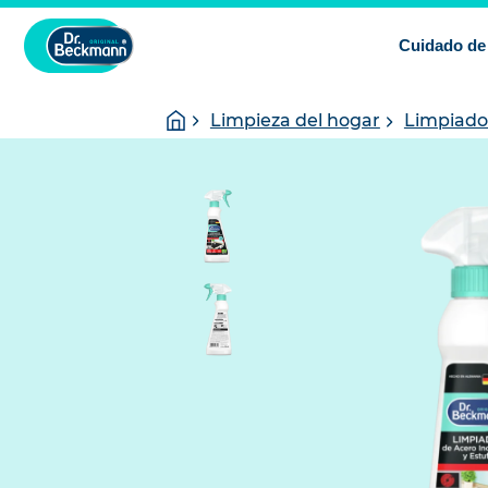
Cuidado de 
You
Homepage
Limpieza del hogar
Limpiado
are
here: