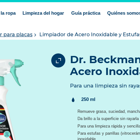
la ropa
Limpieza del hogar
Guía práctica
Quiénes somo
r para placas
Limpiador de Acero Inoxidable y Estufa
Dr. Beckman
Acero Inoxid
Para una limpieza sin raya
Contenido:
250 ml
Remueve grasa, suciedad, manchas
Da brillo a la superficie sin rayarla
Para una limpieza rápida y sencill
Para estufas y parrillas (vitrocerá
inoxidable