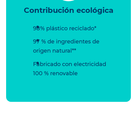
Contribución ecológica
98% plástico reciclado*
97 % de ingredientes de
origen natural**
Fabricado con electricidad
100 % renovable