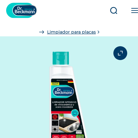
Abrir/cerr
búsqued
You
Limpiador para placas
are
here: