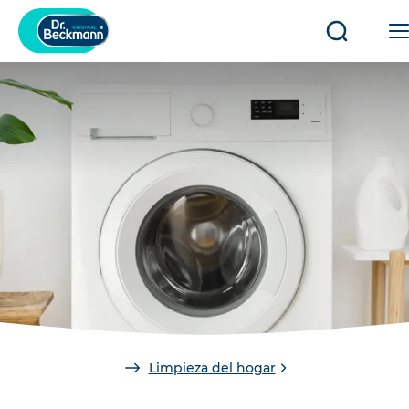
Abrir/cerr
búsqued
You
Limpieza del hogar
are
here: