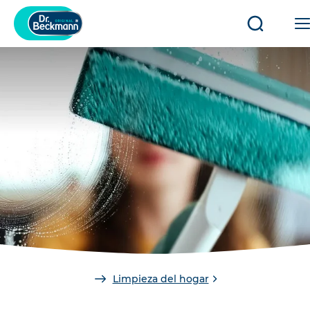
Abrir/cerr
búsqued
You
Limpieza del hogar
are
here: