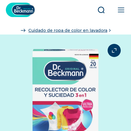
Abrir/cerrar
Abr
búsqueda
o
cer
You
Cuidado de ropa de color en lavadora
la
are
na
here:
pri