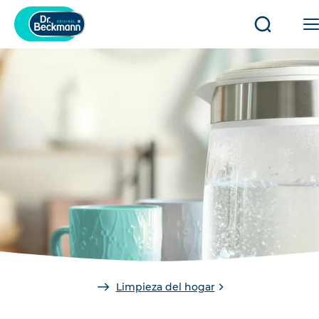
Abrir/cerr
búsqued
You
Limpieza del hogar
are
here: