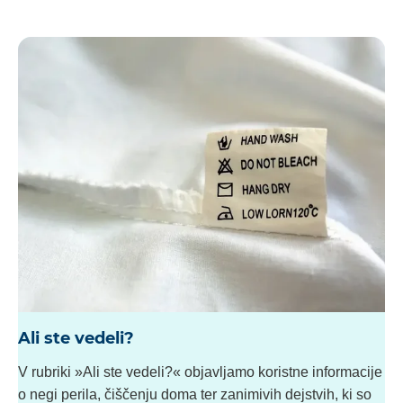
Ali ste vedeli?
V rubriki »Ali ste vedeli?« objavljamo koristne informacije
o negi perila, čiščenju doma ter zanimivih dejstvih, ki so