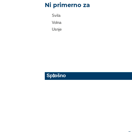
Ni primerno za
Svila
Volna
Usnje
Splošno