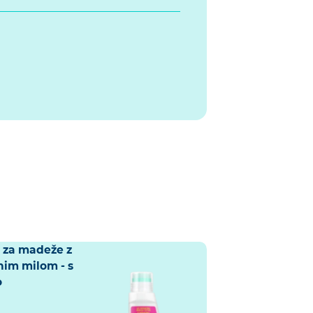
o za madeže z
nim milom - s
o