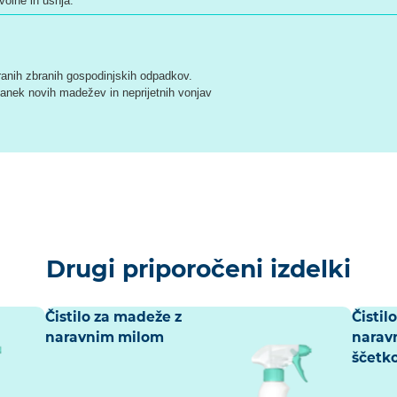
volne in usnja.
liranih zbranih gospodinjskih odpadkov.
anek novih madežev in neprijetnih vonjav
Drugi priporočeni izdelki
Čistilo za madeže z
Čistil
naravnim milom
narav
ščetk