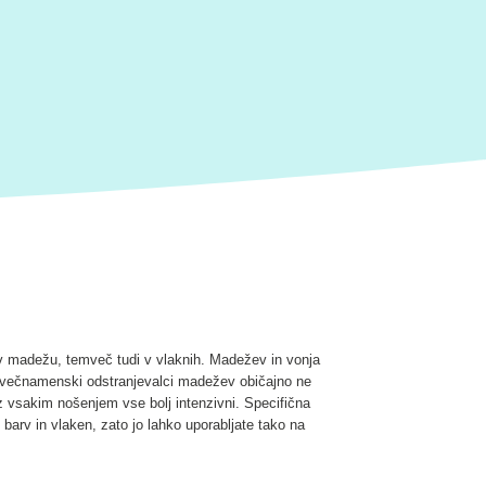
 v madežu, temveč tudi v vlaknih. Madežev in vonja
li večnamenski odstranjevalci madežev običajno ne
z vsakim nošenjem vse bolj intenzivni. Specifična
barv in vlaken, zato jo lahko uporabljate tako na