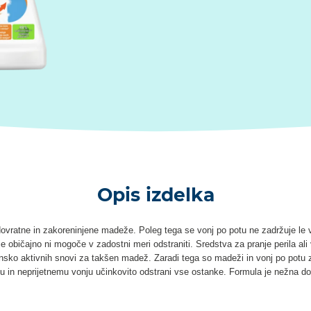
Opis izdelka
dovratne in zakoreninjene madeže. Poleg tega se vonj po potu ne zadržuje le
je običajno ni mogoče v zadostni meri odstraniti. Sredstva za pranje perila a
nsko aktivnih snovi za takšen madež. Zaradi tega so madeži in vonj po potu 
u in neprijetnemu vonju učinkovito odstrani vse ostanke. Formula je nežna do 