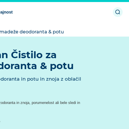
Odpri
rajnost
iskan
a madeže deodoranta & potu
 Čistilo za
oranta & potu
oranta in potu in znoja z oblačil
doranta in znoja, porumenelost ali bele sledi in
e