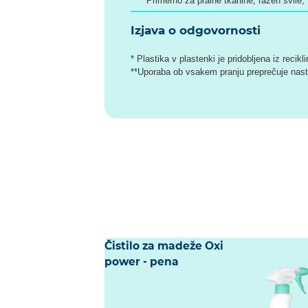
Primerno za pralne tkanine, razen svile, 
Izjava o odgovornosti
* Plastika v plastenki je pridobljena iz recik
**Uporaba ob vsakem pranju preprečuje nast
Čistilo za madeže Oxi
power - pena