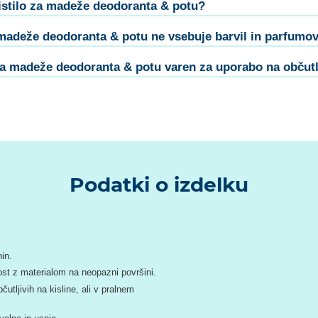
istilo za madeže deodoranta & potu?
 madeže deodoranta & potu ne vsebuje barvil in parfumo
 za madeže deodoranta & potu varen za uporabo na občutl
Podatki o izdelku
in.
vost z materialom na neopazni površini.
utljivih na kisline, ali v pralnem