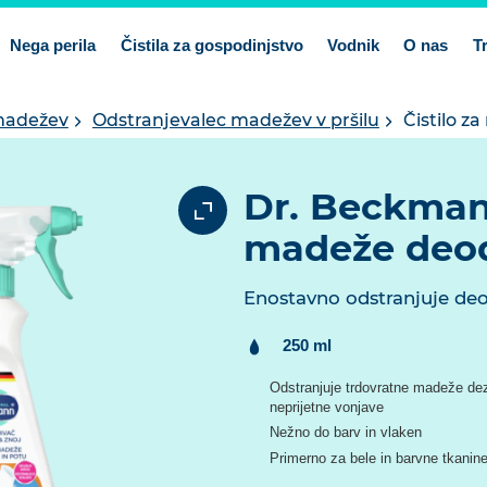
Nega perila
Čistila za gospodinjstvo
Vodnik
O nas
T
madežev
Odstranjevalec madežev v pršilu
Čistilo z
Dr. Beckmann
madeže deod
Enostavno odstranjuje deod
Vsebina:
250 ml
Odstranjuje trdovratne madeže dezo
neprijetne vonjave
Nežno do barv in vlaken
Primerno za bele in barvne tkanin