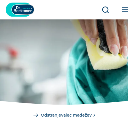
Odpri/zap
iskanje
You
Odstranjevalec madežev
are
here: