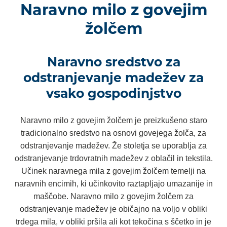
Naravno milo z govejim
žolčem
Naravno sredstvo za
odstranjevanje madežev za
vsako gospodinjstvo
Naravno milo z govejim žolčem je preizkušeno staro
tradicionalno sredstvo na osnovi govejega žolča, za
odstranjevanje madežev. Že stoletja se uporablja za
odstranjevanje trdovratnih madežev z oblačil in tekstila.
Učinek naravnega mila z govejim žolčem temelji na
naravnih encimih, ki učinkovito raztapljajo umazanije in
maščobe. Naravno milo z govejim žolčem za
odstranjevanje madežev je običajno na voljo v obliki
trdega mila, v obliki pršila ali kot tekočina s ščetko in je