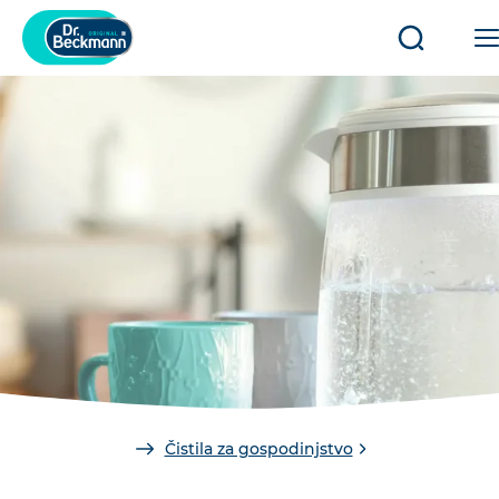
Odpri/zap
iskanje
You
Čistila za gospodinjstvo
are
here: