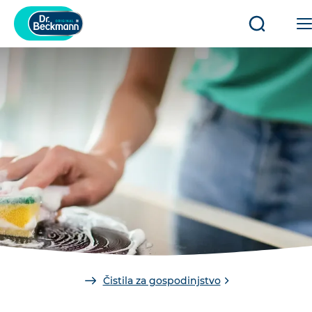
Odpri/zap
iskanje
You
Čistila za gospodinjstvo
are
here: