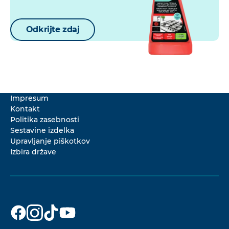
Odkrijte zdaj
Impresum
Kontakt
Politika zasebnosti
Sestavine izdelka
Upravljanje piškotkov
Izbira države
Dr. Beckmann
Dr. Beckmann
Dr. Beckmann
Dr. Beckmann
na
na
na
na