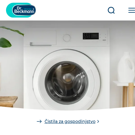
Odpri/zap
iskanje
You
Čistila za gospodinjstvo
are
here: