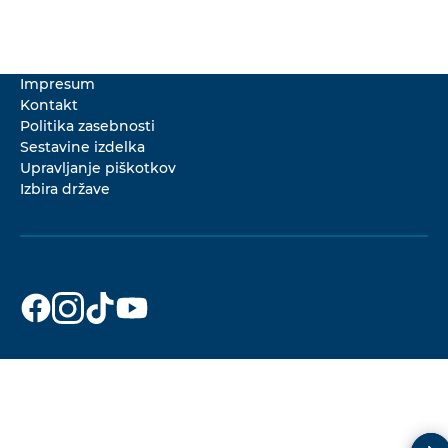
Impresum
Kontakt
Politika zasebnosti
Sestavine izdelka
Upravljanje piškotkov
Izbira države
Dr. Beckmann
Dr. Beckmann
Dr. Beckmann
Dr. Beckmann
na
na
na
na
Facebook
Instagram
TikTok
YouTube