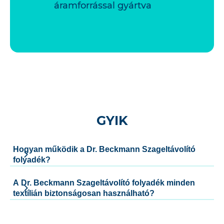
áramforrással gyártva
GYIK
Hogyan működik a Dr. Beckmann Szageltávolító
folyadék?
A Dr. Beckmann Szageltávolító folyadék minden
textílián biztonságosan használható?