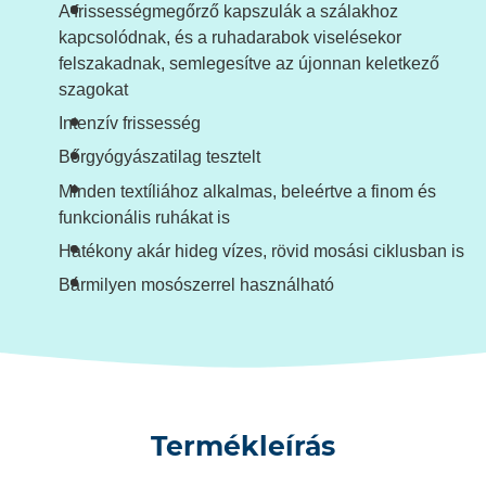
A frissességmegőrző kapszulák a szálakhoz
kapcsolódnak, és a ruhadarabok viselésekor
felszakadnak, semlegesítve az újonnan keletkező
szagokat
Intenzív frissesség
Bőrgyógyászatilag tesztelt
Minden textíliához alkalmas, beleértve a finom és
funkcionális ruhákat is
Hatékony akár hideg vízes, rövid mosási ciklusban is
Bármilyen mosószerrel használható
Termékleírás