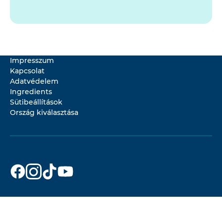
Impresszum
Kapcsolat
Adatvédelem
Ingredients
Sütibeállítások
Ország kiválasztása
Dr. Beckmann
Dr. Beckmann
Dr. Beckmann
Dr. Beckmann
a(z)
a(z)
a(z)
a(z)
Facebook
Instagram
TikTok
YouTube
oldalon
oldalon
oldalon
oldalon