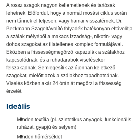
A rossz szagok nagyon kellemetlenek és tartósak
lehetnek. Előfordul, hogy a normál mosási ciklus során
nem tűnnek el teljesen, vagy hamar visszatérnek. Dr.
Beckmann Szageltávolító folyadék hatékonyan eltávolítja
a szálak mélyéből a makacs izzadság-, nikotin- vagy
dohos szagokat az illatellenes komplex formulájával.
Eközben a frissességmegőrző kapszulák a szálakhoz
kapcsolódnak, és a ruhadarabok viselésekor
felszakadnak. Semlegesítik az újonnan keletkező
szagokat, mielőtt azok a szálakhoz tapadhatnának.
Viselés közben akár 24 órán át megőrzi a frissesség
érzetét.
Ideális
Minden textília (pl. szintetikus anyagok, funkcionális
ruházat, gyapjú és selyem)
Minden hőmérséklet