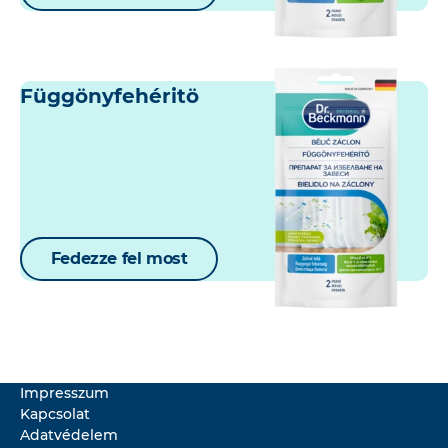
Függönyfehéritö
Fedezze fel most
Impresszum
Kapcsolat
Adatvédelem