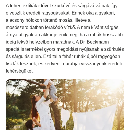
A fehér textíliák idővel szürkévé és sárgává válnak, így
elveszítik eredeti ragyogásukat. Ennek oka a gyakori,
alacsony hőfokon történő mosás, illetve a
mosószeroldatban lerakódó vízkő. A nem kívánt sárgás
árnyalat gyakran akkor jelenik meg, ha a ruhák hosszabb
ideig fekvő helyzetben maradnak. A Dr. Beckmann
speciális termékei gyors megoldást nyújtanak a szürkülés
és sárgulás ellen. Ezáltal a fehér ruhák újból ragyogóan
tiszták lesznek, és kedvenc darabjai visszanyerik eredeti
fehérségüket.