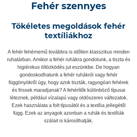
Fehér szennyes
Tökéletes megoldások fehér
textíliákhoz
A fehér fehérnemű továbbra is időtlen klasszikus minden
ruhatárban. Amikor a fehér ruhákra gondolunk, a tiszta és
higiénikus öltözködés jut eszünkbe. De hogyan
gondoskodhatunk a fehér ruhákról vagy fehér
függönyökről úgy, hogy azok tiszták, ragyogóan fehérek
és frissek maradjanak? A fehérítők különböző típusai
léteznek, például vízalapú vagy oldószeres változatok.
Ezek használata a folt típusától és a textília jellegétől
függ. Ezek az anyagok azonban a ruhák és textíliák
szálait is károsíthatják.