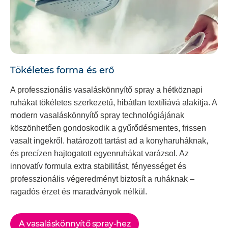
Tökéletes forma és erő
A professzionális vasaláskönnyítő spray a hétköznapi
ruhákat tökéletes szerkezetű, hibátlan textíliává alakítja. A
modern vasaláskönnyítő spray technológiájának
köszönhetően gondoskodik a gyűrődésmentes, frissen
vasalt ingekről. határozott tartást ad a konyharuháknak,
és precízen hajtogatott egyenruhákat varázsol. Az
innovatív formula extra stabilitást, fényességet és
professzionális végeredményt biztosít a ruháknak –
ragadós érzet és maradványok nélkül.
A vasaláskönnyítő spray-hez