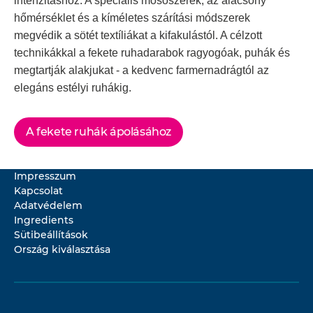
intenzitáshoz. A speciális mosószerek, az alacsony
hőmérséklet és a kíméletes szárítási módszerek
megvédik a sötét textíliákat a kifakulástól. A célzott
technikákkal a fekete ruhadarabok ragyogóak, puhák és
megtartják alakjukat - a kedvenc farmernadrágtól az
elegáns estélyi ruhákig.
A fekete ruhák ápolásához
Impresszum
Kapcsolat
Adatvédelem
Ingredients
Sütibeállítások
Ország kiválasztása