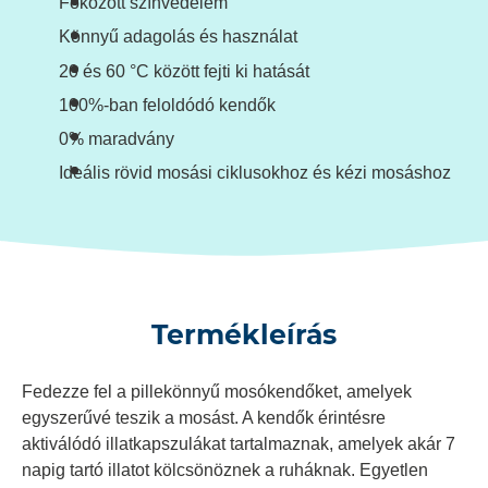
Fokozott színvédelem
Könnyű adagolás és használat
20 és 60 °C között fejti ki hatását
100%-ban feloldódó kendők
0% maradvány
Ideális rövid mosási ciklusokhoz és kézi mosáshoz
Termékleírás
Fedezze fel a pillekönnyű mosókendőket, amelyek
egyszerűvé teszik a mosást. A kendők érintésre
aktiválódó illatkapszulákat tartalmaznak, amelyek akár 7
napig tartó illatot kölcsönöznek a ruháknak. Egyetlen