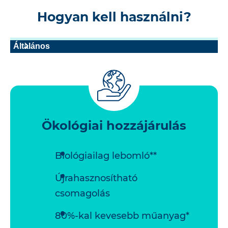
Hogyan kell használni?
Általános
Ökológiai hozzájárulás
Biológiailag lebomló**
Újrahasznosítható
csomagolás
80%-kal kevesebb műanyag*