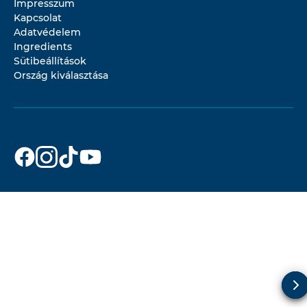
Impresszum
Kapcsolat
Adatvédelem
Ingredients
Sütibeállítások
Ország kiválasztása
Dr. Beckmann
Dr. Beckmann
Dr. Beckmann
Dr. Beckmann
a(z)
a(z)
a(z)
a(z)
Facebook
Instagram
TikTok
YouTube
oldalon
oldalon
oldalon
oldalon