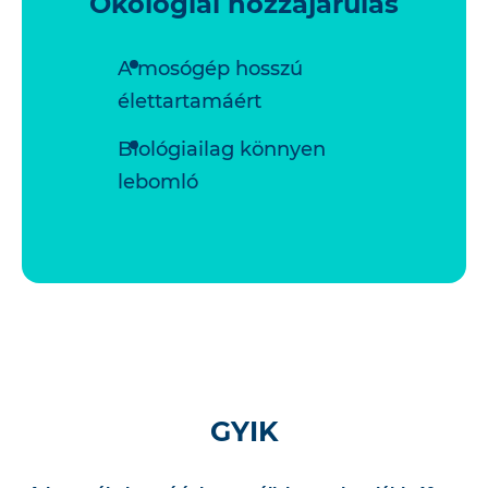
Ökológiai hozzájárulás
A mosógép hosszú
élettartamáért
Biológiailag könnyen
lebomló
GYIK