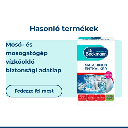
Hasonló termékek
Mosó- és
mosogatógép
vízkőoldó
biztonsági adatlap
Fedezze fel most