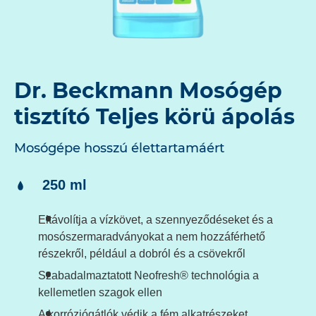
Dr. Beckmann Mosógép
tisztító Teljes körü ápolás
Mosógépe hosszú élettartamáért
Tartalom:
250 ml
Eltávolítja a vízkövet, a szennyeződéseket és a
mosószermaradványokat a nem hozzáférhető
részekről, például a dobról és a csövekről
Szabadalmaztatott Neofresh® technológia a
kellemetlen szagok ellen
A korróziógátlók védik a fém alkatrészeket