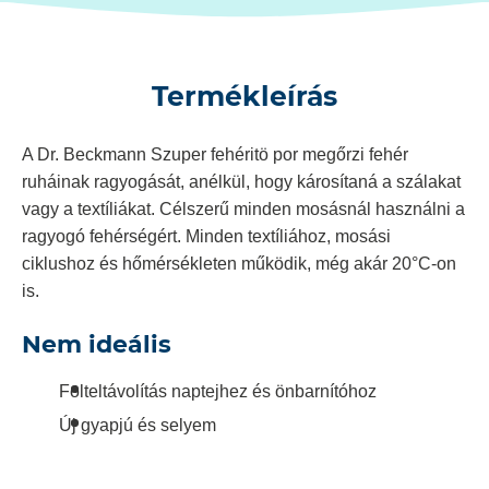
Termékleírás
A Dr. Beckmann Szuper fehéritö por megőrzi fehér
ruháinak ragyogását, anélkül, hogy károsítaná a szálakat
vagy a textíliákat. Célszerű minden mosásnál használni a
ragyogó fehérségért. Minden textíliához, mosási
ciklushoz és hőmérsékleten működik, még akár 20°C-on
is.
Nem ideális
Folteltávolítás naptejhez és önbarnítóhoz
Új gyapjú és selyem