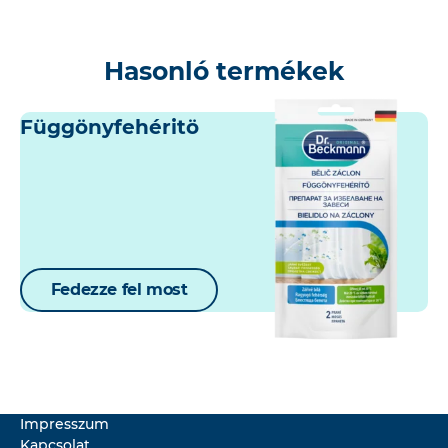
Hasonló termékek
Függönyfehéritö
Fedezze fel most
Impresszum
Kapcsolat