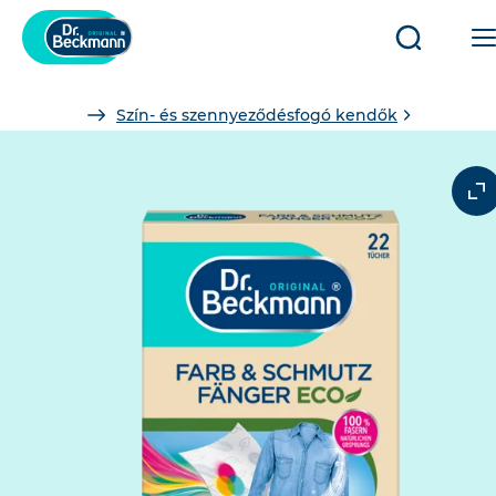
Keresés
megnyitá
You
Szín- és szennyeződésfogó kendők
are
here: