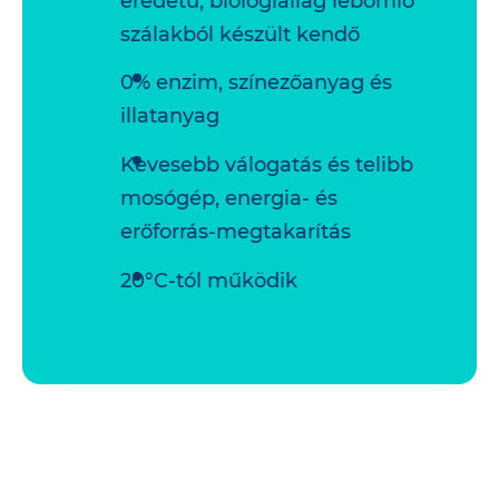
eredetű, biológiailag lebomló
szálakból készült kendő
0% enzim, színezőanyag és
illatanyag
Kevesebb válogatás és telibb
mosógép, energia- és
erőforrás-megtakarítás
20°C-tól működik