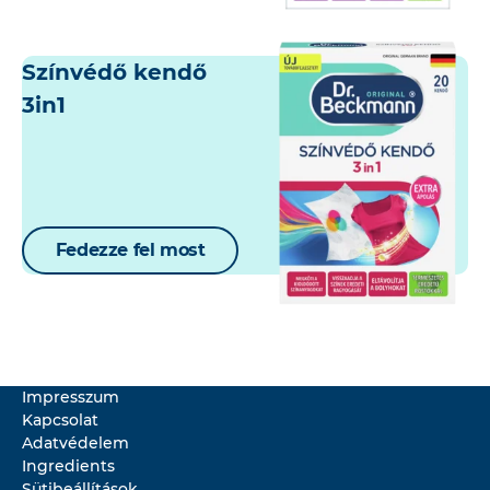
Színvédő kendő
3in1
Fedezze fel most
Impresszum
Kapcsolat
Adatvédelem
Ingredients
Sütibeállítások