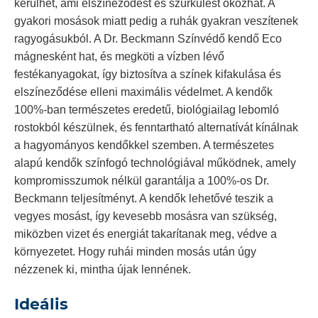
kerülhet, ami elszíneződést és szürkülést okozhat. A
gyakori mosások miatt pedig a ruhák gyakran veszítenek
ragyogásukból. A Dr. Beckmann Színvédő kendő Eco
mágnesként hat, és megköti a vízben lévő
festékanyagokat, így biztosítva a színek kifakulása és
elszíneződése elleni maximális védelmet. A kendők
100%-ban természetes eredetű, biológiailag lebomló
rostokból készülnek, és fenntartható alternatívát kínálnak
a hagyományos kendőkkel szemben. A természetes
alapú kendők színfogó technológiával működnek, amely
kompromisszumok nélkül garantálja a 100%-os Dr.
Beckmann teljesítményt. A kendők lehetővé teszik a
vegyes mosást, így kevesebb mosásra van szükség,
miközben vizet és energiát takarítanak meg, védve a
környezetet. Hogy ruhái minden mosás után úgy
nézzenek ki, mintha újak lennének.
Ideális