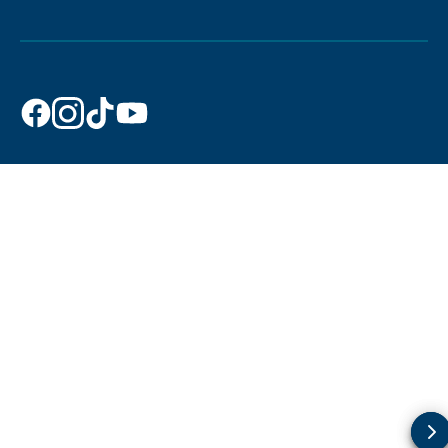
Dr. Beckmann
Dr. Beckmann
Dr. Beckmann
Dr. Beckmann
auf
auf
auf
auf
Facebook
Instagram
TikTok
YouTube