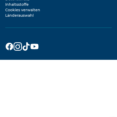
Inhaltsstoffe
Cookies verwalten
Länderauswahl
Dr. Beckmann
Dr. Beckmann
Dr. Beckmann
Dr. Beckmann
auf
auf
auf
auf
Facebook
Instagram
TikTok
YouTube