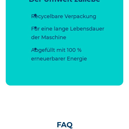
Recycelbare Verpackung
Für eine lange Lebensdauer
der Maschine
Abgefüllt mit 100 %
erneuerbarer Energie
FAQ