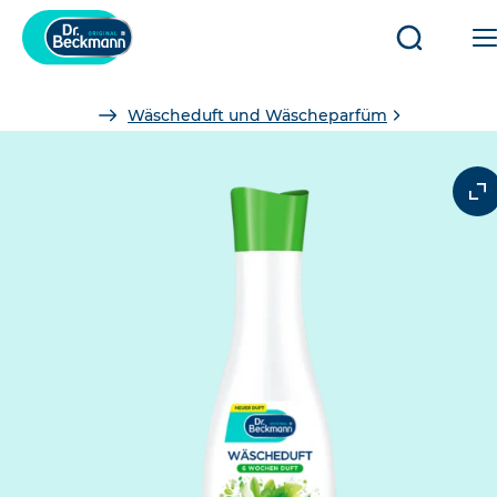
Suche
öffnen/sc
Sie
Wäscheduft und Wäscheparfüm
sind
hier: