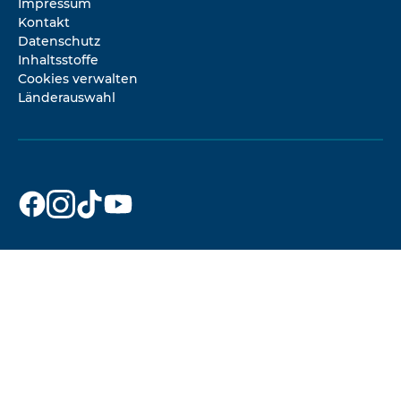
Impressum
Kontakt
Datenschutz
Inhaltsstoffe
Cookies verwalten
Länderauswahl
Dr. Beckmann
Dr. Beckmann
Dr. Beckmann
Dr. Beckmann
auf
auf
auf
auf
Facebook
Instagram
TikTok
YouTube