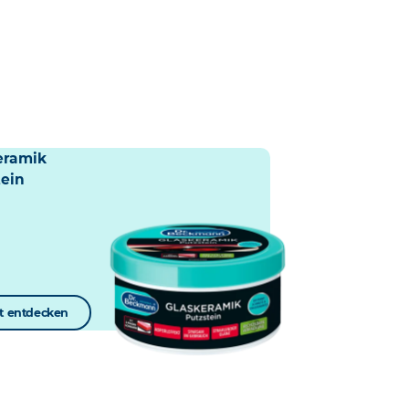
eramik
tein
zt entdecken