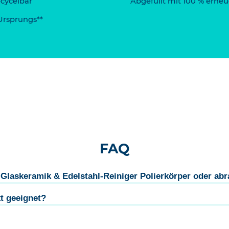
ecycelbar
Abgefüllt mit 100 % erne
 Ursprungs**
FAQ
Glaskeramik & Edelstahl-Reiniger Polierkörper oder ab
t geeignet?