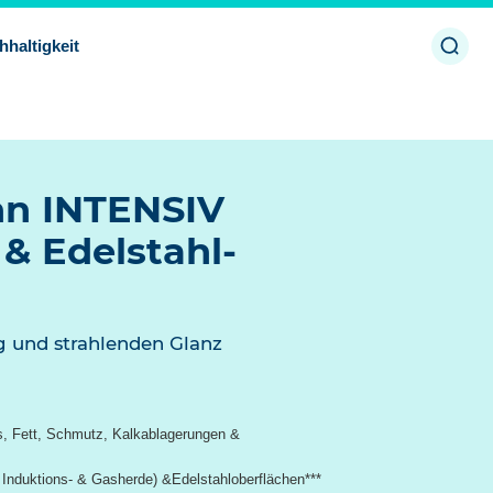
Such
hhaltigkeit
öffne
nn INTENSIV
& Edelstahl-
ng und strahlenden Glanz
s, Fett, Schmutz, Kalkablagerungen &
, Induktions- & Gasherde) &Edelstahloberflächen***