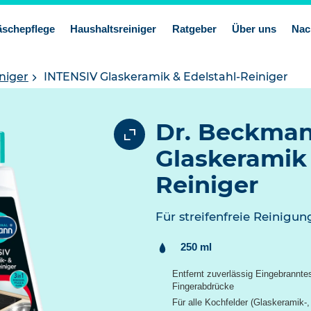
schepflege
Haushaltsreiniger
Ratgeber
Über uns
Nac
niger
INTENSIV Glaskeramik & Edelstahl-Reiniger
Dr. Beckma
Glaskeramik 
Reiniger
Für streifenfreie Reinigu
Inhalt:
250 ml
Entfernt zuverlässig Eingebrannte
Fingerabdrücke
Für alle Kochfelder (Glaskeramik-