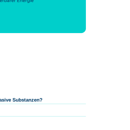
uerbarer Energie
rasive Substanzen?