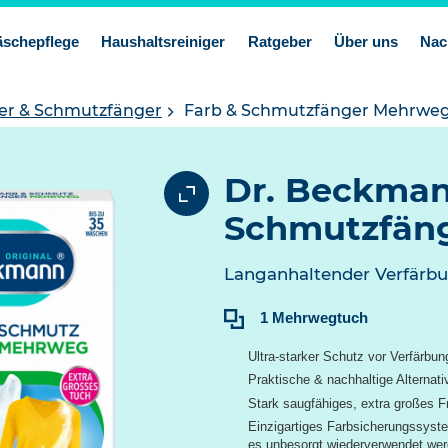
schepflege
Haushaltsreiniger
Ratgeber
Über uns
Nac
er & Schmutzfänger
Farb & Schmutzfänger Mehrwe
Dr. Beckman
Schmutzfän
Langanhaltender Verfärbu
Inhalt:
1 Mehrwegtuch
Ultra-starker Schutz vor Verfärbu
Praktische & nachhaltige Alterna
Stark saugfähiges, extra großes F
Einzigartiges Farbsicherungssyst
es unbesorgt wiederverwendet we