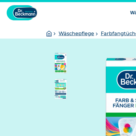
Wä
Sie
Startseite
Wäschepflege
Farbfangtüch
sind
hier: