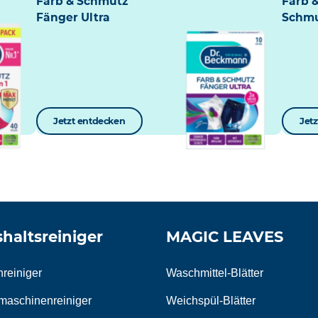
Farb & Schmutz
Farb 
Fänger Ultra
Schmu
Jetzt entdecken
Jet
haltsreiniger
MAGIC LEAVES
hreiniger
Waschmittel-Blätter
aschinenreiniger
Weichspül-Blätter