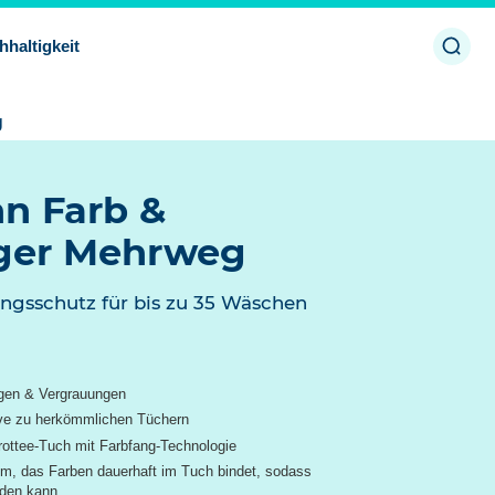
Such
hhaltigkeit
öffne
g
n Farb &
ger Mehrweg
ngsschutz für bis zu 35 Wäschen
ngen & Vergrauungen
tive zu herkömmlichen Tüchern
rottee-Tuch mit Farbfang-Technologie
em, das Farben dauerhaft im Tuch bindet, sodass
rden kann