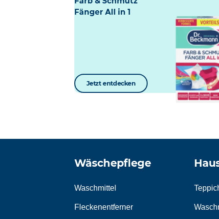
Farb & Schmutz
Fänger All in 1
Jetzt entdecken
Wäschepflege
Haus
Waschmittel
Teppic
Fleckenentferner
Waschm