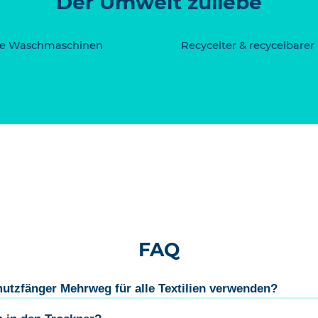
Der Umwelt zuliebe
lere Waschmaschinen
Recycelter & recycelbarer
FAQ
tzfänger Mehrweg für alle Textilien verwenden?