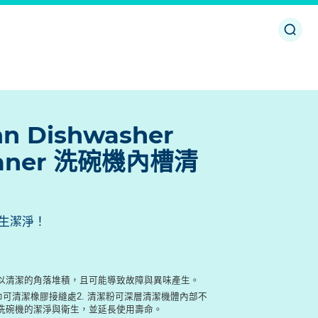
開
啟
或
關
閉
搜
尋
n Dishwasher
leaner 洗碗機內槽清
生潔淨！
以清潔的角落堆積，且可能導致故障與異味產生。
巾可清潔橡膠接縫處2. 清潔粉可深層清潔機體內部不
洗碗機的潔淨與衛生，並延長使用壽命。