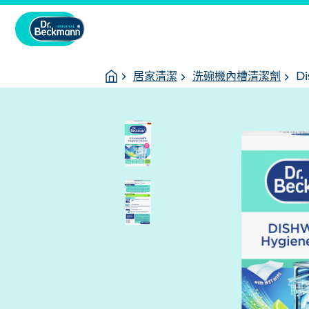
You
Homepage
居家清潔
洗碗機內槽清潔劑
D
are
here: