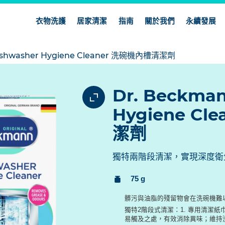
衣物洗護
居家清潔
指南
關於我們
永續發展
ishwasher Hygiene Cleaner 洗碗機內槽清潔劑
Dr. Beckman
Hygiene C
潔劑
獨特兩階段清潔，實現深度衛
內
75 g
容
髒污與油脂的殘留物會在洗碗機難
量：
獨特2階段式清潔：1. 專用清潔紙
易觸及之處，有效消除異味；維持