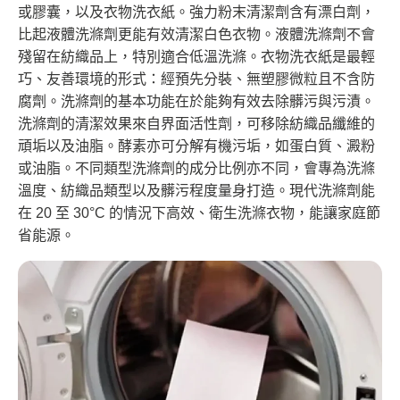
或膠囊，以及衣物洗衣紙。強力粉末清潔劑含有漂白劑，
比起液體洗滌劑更能有效清潔白色衣物。液體洗滌劑不會
殘留在紡織品上，特別適合低溫洗滌。衣物洗衣紙是最輕
巧、友善環境的形式：經預先分裝、無塑膠微粒且不含防
腐劑。洗滌劑的基本功能在於能夠有效去除髒污與污漬。
洗滌劑的清潔效果來自界面活性劑，可移除紡織品纖維的
頑垢以及油脂。酵素亦可分解有機污垢，如蛋白質、澱粉
或油脂。不同類型洗滌劑的成分比例亦不同，會專為洗滌
溫度、紡織品類型以及髒污程度量身打造。現代洗滌劑能
在 20 至 30°C 的情況下高效、衛生洗滌衣物，能讓家庭節
省能源。