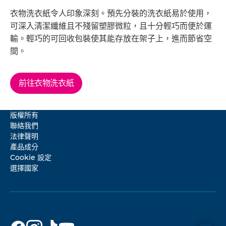
衣物洗衣紙令人印象深刻。預先分裝的洗衣紙易於使用，
可深入清潔纖維且不殘留塑膠微粒，且十分輕巧而便於運
輸。輕巧的可回收包裝使其能存放在架子上，進而節省空
間。
前往衣物洗衣紙
版權所有
聯絡我們
法律聲明
產品成分
Cookie 設定
選擇國家
貝
貝
貝
貝