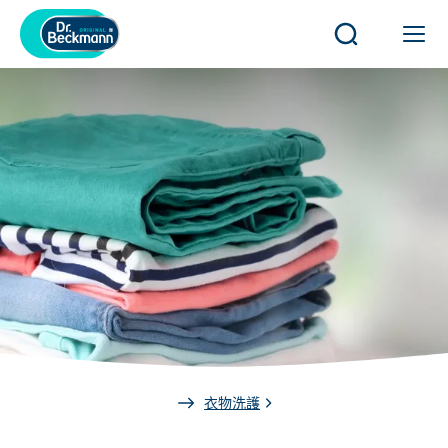
開
開
啟
啟
或
或
關
關
閉
閉
搜
導
尋
覽
You
衣物洗護
are
here: