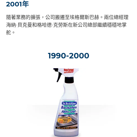
2001年
隨著業務的擴張，公司搬遷至埃格爾斯巴赫。兩位總經理
海納·貝克曼和格哈德·克勞斯在新公司總部繼續穩穩地掌
舵。
1990-2000