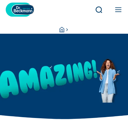
開
開
啟
啟
或
或
You
Homepage
關
關
are
閉
閉
here:
搜
導
尋
覽