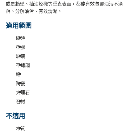
或是牆壁、抽油煙機等垂直表面，都能有效包覆油污不滴
落、分解油污、有效清潔。
適用範圍
磁磚
塑膠
玻璃
不鏽鋼
鉻
陶瓷
大理石
石材
不適用
木質