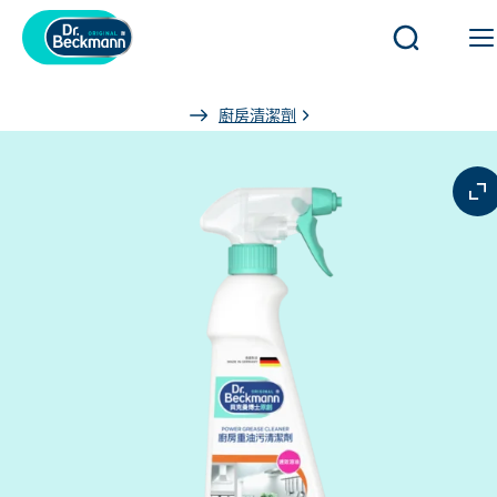
開
啟
或
You
廚房清潔劑
關
are
閉
here:
搜
尋