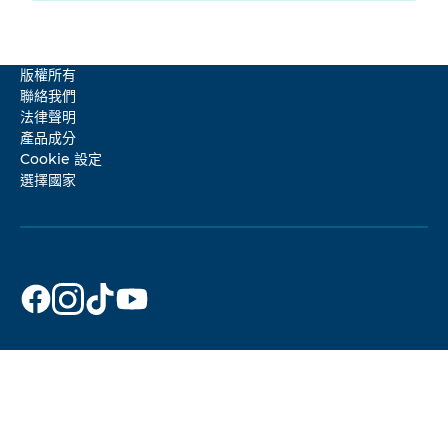
版權所有
聯絡我們
法律聲明
產品成分
Cookie 設定
選擇國家
貝
貝
貝
貝
克
克
克
克
曼
曼
曼
曼
博
博
博
博
士
士
士
士
在
在
在
在
哪
哪
哪
哪
裡?
裡?
裡?
裡?