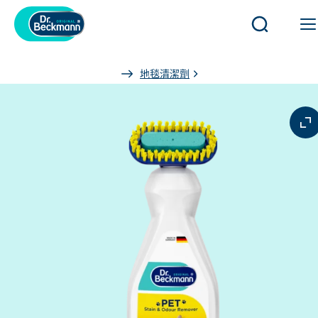
開
啟
或
You
地毯清潔劑
關
are
閉
here:
搜
尋