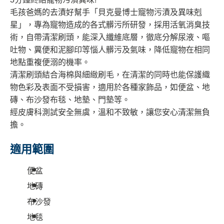
毛孩爸媽的去漬好幫手「貝克曼博士寵物污漬及異味剋
星」，專為寵物造成的各式髒污所研發，採用活氧消臭技
術，自帶清潔刷頭，能深入纖維底層，徹底分解尿液、嘔
吐物、糞便和泥腳印等惱人髒污及氣味，降低寵物在相同
地點重複便溺的機率。
清潔刷頭結合海棉與細緻刷毛，在清潔的同時也能保護織
物色彩及表面不受損害，適用於各種家飾品，如便盆、地
磚、布沙發布毯、地墊、門墊等。
經皮膚科測試安全無虞，溫和不致敏，讓您安心清潔無負
擔。
適用範圍
便盆
地磚
布沙發
地毯