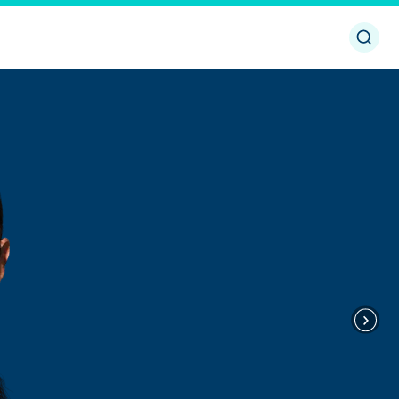
開
啟
或
關
閉
搜
尋
下
一
頁