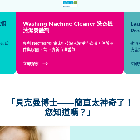
衣領
Washing Machine Cleaner 洗衣機
Lau
清潔養護劑
Pr
經皮膚
專利 Neofresh® 除味科技深入潔淨洗衣機，保護零
速溶
件與膠圈，留下清新海洋香氣
洗皆
立即探索
立即
「貝克曼博士——簡直太神奇了！
您知道嗎？」