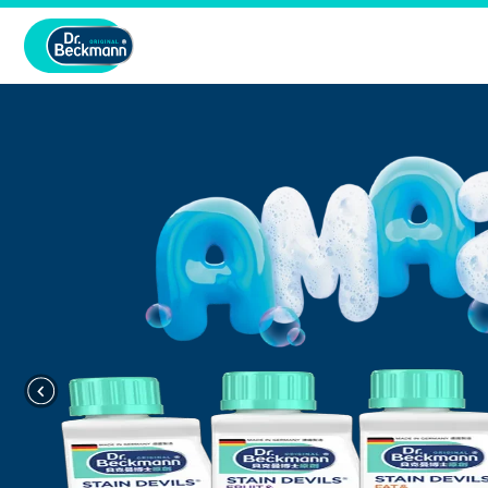
上
一
頁