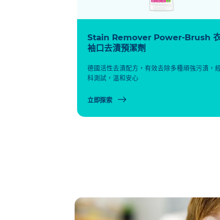
Stain Remover Power-Brush 
袖口去漬預潔劑
德國活性去漬配方，有效去除多種頑強污漬，
科測試，溫和安心
立即探索