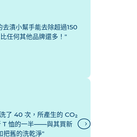
nn 的去漬小幫手能去除超過150
，比任何其他品牌還多！
洗了 40 次，所產生的 CO₂
 T 恤的一半——與其買新
下
一
如把舊的洗乾淨
页