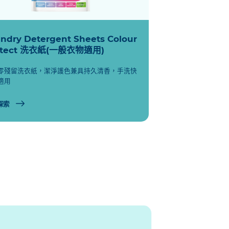
ndry Detergent Sheets Colour
otect 洗衣紙(一般衣物適用)
零殘留洗衣紙，潔淨護色兼具持久清香，手洗快
適用
探索