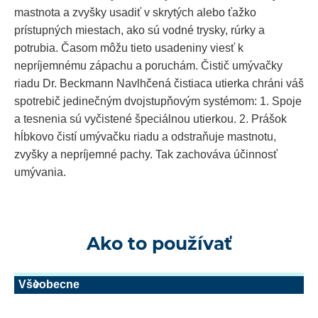
mastnota a zvyšky usadiť v skrytých alebo ťažko
prístupných miestach, ako sú vodné trysky, rúrky a
potrubia. Časom môžu tieto usadeniny viesť k
nepríjemnému zápachu a poruchám. Čistič umývačky
riadu Dr. Beckmann Navlhčená čistiaca utierka chráni váš
spotrebič jedinečným dvojstupňovým systémom: 1. Spoje
a tesnenia sú vyčistené špeciálnou utierkou. 2. Prášok
hĺbkovo čistí umývačku riadu a odstraňuje mastnotu,
zvyšky a nepríjemné pachy. Tak zachováva účinnosť
umývania.
Ako to používať
Všeobecne