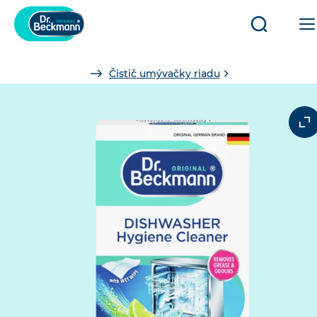
Otvoriť/za
vyhľadáv
You
Čistič umývačky riadu
are
here: