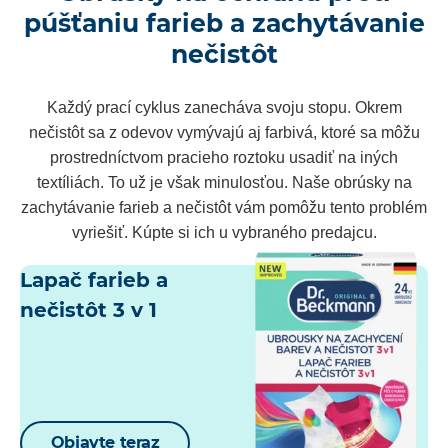
púšťaniu farieb a zachytávanie
nečistôt
Každý prací cyklus zanecháva svoju stopu. Okrem
nečistôt sa z odevov vymývajú aj farbivá, ktoré sa môžu
prostredníctvom pracieho roztoku usadiť na iných
textíliách. To už je však minulosťou. Naše obrúsky na
zachytávanie farieb a nečistôt vám pomôžu tento problém
vyriešiť. Kúpte si ich u vybraného predajcu.
Lapač farieb a
nečistôt 3 v 1
Objavte teraz