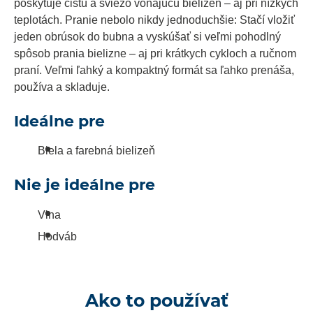
poskytuje čistú a sviežo voňajúcu bielizeň – aj pri nízkych
teplotách. Pranie nebolo nikdy jednoduchšie: Stačí vložiť
jeden obrúsok do bubna a vyskúšať si veľmi pohodlný
spôsob prania bielizne – aj pri krátkych cykloch a ručnom
praní. Veľmi ľahký a kompaktný formát sa ľahko prenáša,
používa a skladuje.
Ideálne pre
Biela a farebná bielizeň
Nie je ideálne pre
Vlna
Hodváb
Ako to používať