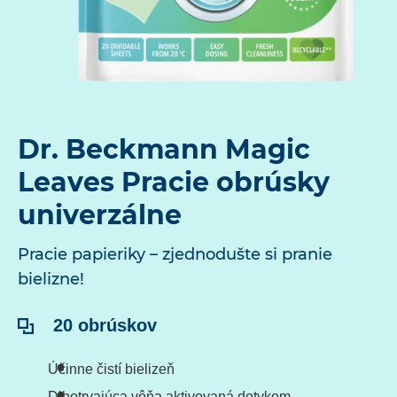
Dr. Beckmann Magic
Leaves Pracie obrúsky
univerzálne
Pracie papieriky – zjednodušte si pranie
bielizne!
Obsah:
20 obrúskov
Účinne čistí bielizeň
Dlhotrvajúca vôňa aktivovaná dotykom