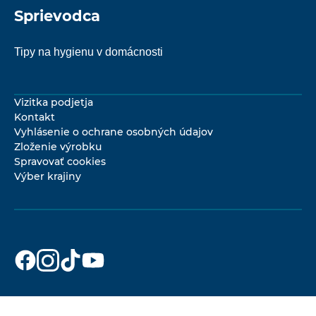
Sprievodca
Tipy na hygienu v domácnosti
Vizitka podjetja
Kontakt
Vyhlásenie o ochrane osobných údajov
Zloženie výrobku
Spravovať cookies
Výber krajiny
Dr. Beckmann
Dr. Beckmann
Dr. Beckmann
Dr. Beckmann
na
na
na
na
Facebook
Instagram
TikTok
YouTube