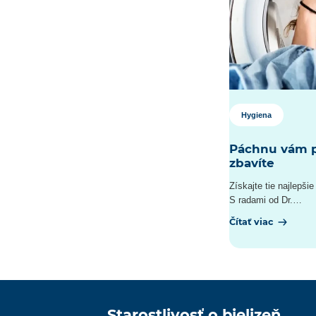
Hygiena
Páchnu vám p
zbavíte
Získajte tie najlepši
S radami od Dr.…
Čítať viac
Starostlivosť o bielizeň