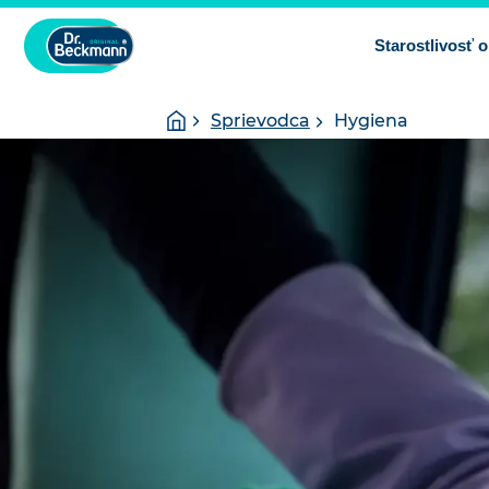
Starostlivosť o
You
Homepage
Sprievodca
Hygiena
are
here: