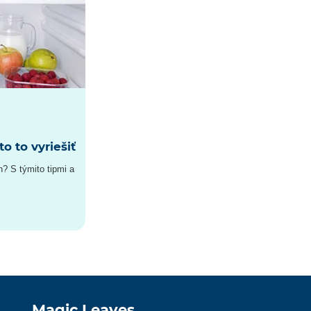
o to vyriešiť
h? S týmito tipmi a
Magic Leaves