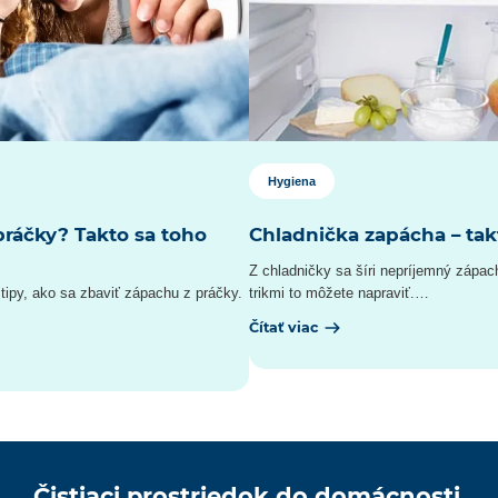
Hygiena
ráčky? Takto sa toho
Chladnička zapácha – takt
Z chladničky sa šíri nepríjemný zápac
e tipy, ako sa zbaviť zápachu z práčky.
trikmi to môžete napraviť.…
Čítať viac
Čistiaci prostriedok do domácnosti