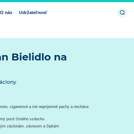
Otvor
O nás
Udržateľnosť
vyhľ
 Bielidlo na
záclony
notu, cigaretové a iné nepríjemné pachy a necháva
ný pocit čistého vzduchu.
aným záclonám, závesom a čipkám