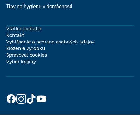
Tipy na hygienu v domácnosti
Vizitka podjetja
Kontakt
Vyhlásenie o ochrane osobných údajov
Zloženie výrobku
Spravovať cookies
Výber krajiny
Dr. Beckmann
Dr. Beckmann
Dr. Beckmann
Dr. Beckmann
na
na
na
na
Facebook
Instagram
TikTok
YouTube