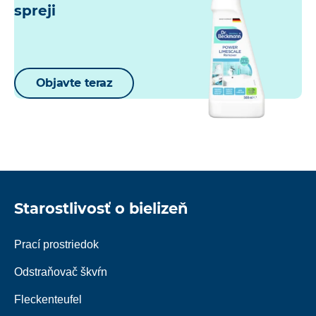
spreji
Objavte teraz
Starostlivosť o bielizeň
Prací prostriedok
Odstraňovač škvŕn
Fleckenteufel