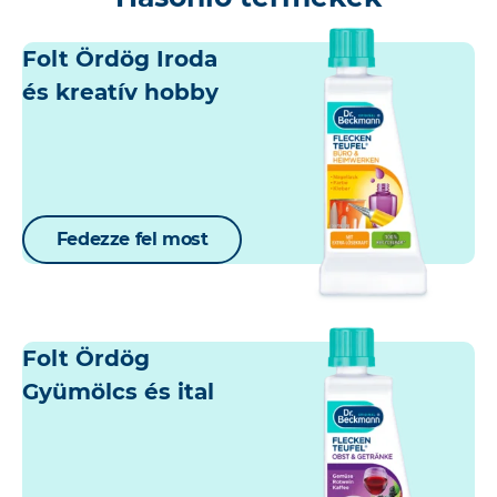
Folt Ördög Iroda
és kreatív hobby
Fedezze fel most
Folt Ördög
Gyümölcs és ital