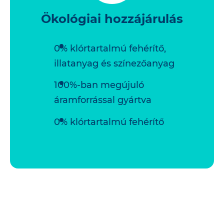
Ökológiai hozzájárulás
0% klórtartalmú fehérítő,
illatanyag és színezőanyag
100%-ban megújuló
áramforrással gyártva
0% klórtartalmú fehérítő