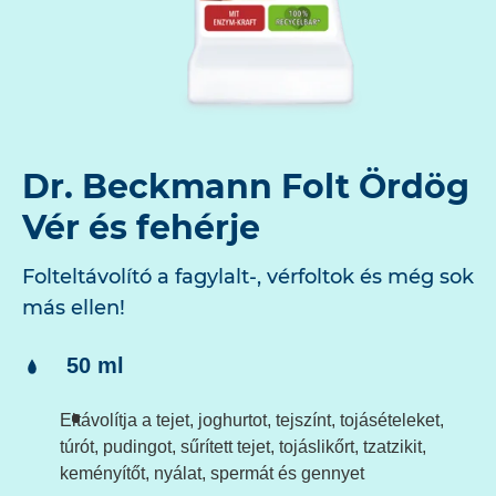
Dr. Beckmann Folt Ördög
Vér és fehérje
Folteltávolító a fagylalt-, vérfoltok és még sok
más ellen!
Tartalom:
50 ml
Eltávolítja a tejet, joghurtot, tejszínt, tojásételeket,
túrót, pudingot, sűrített tejet, tojáslikőrt, tzatzikit,
keményítőt, nyálat, spermát és gennyet