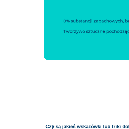
0% substancji zapachowych, b
Tworzywo sztuczne pochodzące
Czy są jakieś wskazówki lub triki 