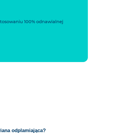
tosowaniu 100% odnawialnej
Piana odplamiająca?