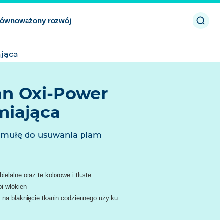
Otwó
równoważony rozwój
zamk
ająca
n Oxi-Power
miająca
rmułę do usuwania plam
elalne oraz te kolorowe i tłuste
i włókien
 na blaknięcie tkanin codziennego użytku