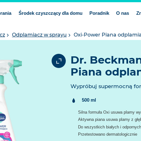
prania
Środek czyszczący dla domu
Poradnik
O nas
Z
cz
Odplamiacz w sprayu
Oxi-Power Piana odplami
Dr. Beckman
Piana odpla
Wypróbuj supermocną fo
Treść:
500 ml
Silna formuła Oxi usuwa plamy wybi
Aktywna piana usuwa plamy z głęb
Do wszystkich białych i odpornych
Przetestowano dermatologicznie