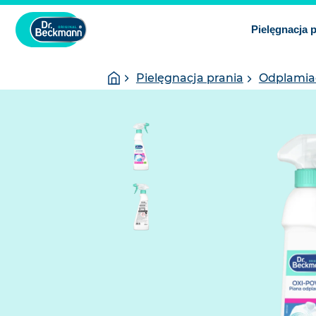
Pielęgnacja 
You
Homepage
Pielęgnacja prania
Odplamia
are
here: