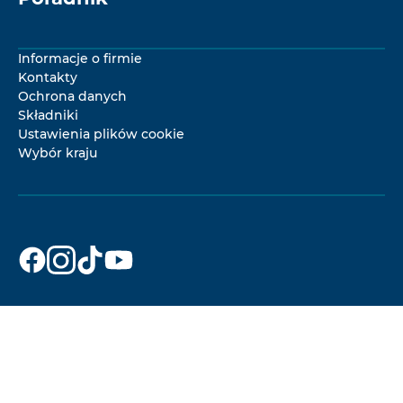
Informacje o firmie
Kontakty
Ochrona danych
Składniki
Ustawienia plików cookie
Wybór kraju
Dr. Beckmann
Dr. Beckmann
Dr. Beckmann
Dr. Beckmann
w
w
w
w
Facebook
Instagram
TikTok
YouTube