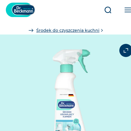
Otwórz/
zamknij
You
Środek do czyszczenia kuchni
are
here: