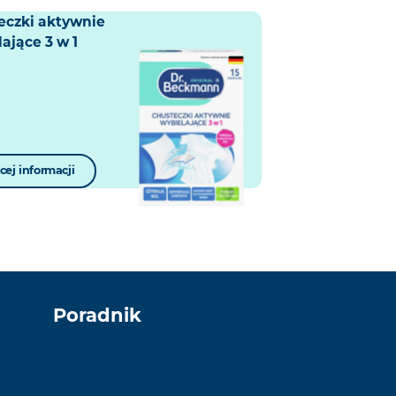
eczki aktywnie
ające 3 w 1
ej informacji
Poradnik
C