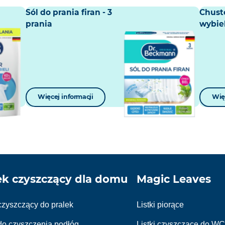
Sól do prania firan - 3
Chust
prania
wybiel
Więcej informacji
Więc
ek czyszczący dla domu
Magic Leaves
czyszczący do pralek
Listki piorące
do czyszczenia podłóg
Listki czyszczące do W