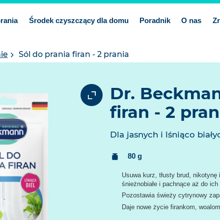
prania
Środek czyszczący dla domu
Poradnik
O nas
Z
ie
Sól do prania firan - 2 prania
Dr. Beckman
firan - 2 pran
Dla jasnych i lśniąco biały
Treść:
80 g
Usuwa kurz, tłusty brud, nikotynę
śnieżnobiałe i pachnące aż do ich 
Pozostawia świeży cytrynowy zapa
Daje nowe życie firankom, woalom