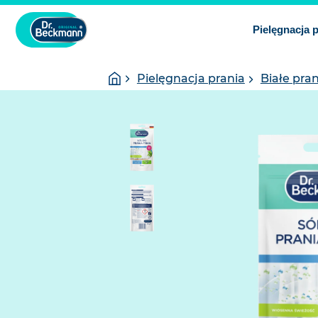
Pielęgnacja 
You
Homepage
Pielęgnacja prania
Białe pran
are
here: