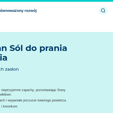
Otwó
równoważony rozwój
zamk
n Sól do prania
ia
ch zasłon
 i nieprzyjemne zapachy, pozostawiając firany
włókien.
ch i wspaniałe poczucie świeżego powietrza.
 i koronkom