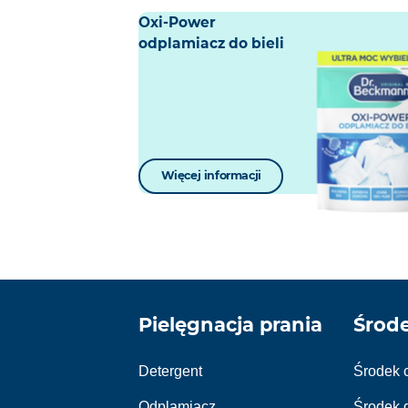
Oxi-Power
odplamiacz do bieli
Więcej informacji
Pielęgnacja prania
Środ
Detergent
Środek 
Odplamiacz
Środek 