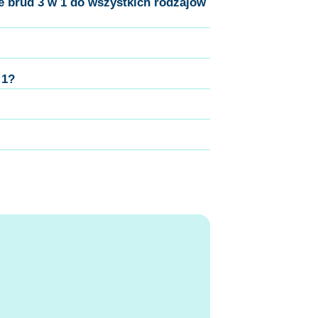
 brud 3 w 1 do wszystkich rodzajów
 1?