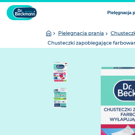
Pielęgnacja 
You
Homepage
Pielęgnacja prania
Chusteczk
are
here:
Chusteczki zapobiegające farbowani