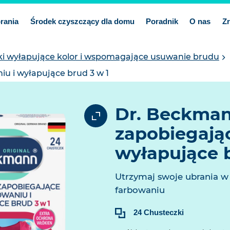
prania
Środek czyszczący dla domu
Poradnik
O nas
Z
i wyłapujące kolor i wspomagające usuwanie brudu
u i wyłapujące brud 3 w 1
Dr. Beckman
zapobiegając
wyłapujące b
Utrzymaj swoje ubrania w 
farbowaniu
Treść:
24 Chusteczki