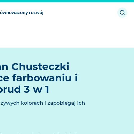
Otwó
równoważony rozwój
zamk
n Chusteczki
e farbowaniu i
rud 3 w 1
żywych kolorach i zapobiegaj ich