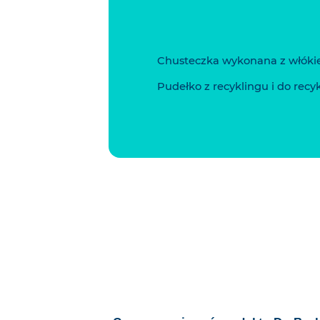
Chusteczka wykonana z włóki
Pudełko z recyklingu i do recy