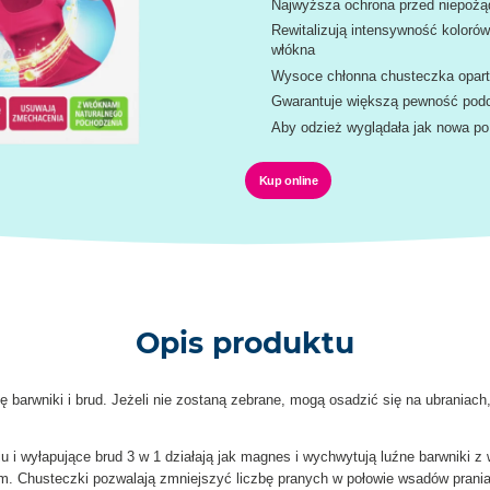
Najwyższa ochrona przed niepożą
Rewitalizują intensywność kolorów
włókna
Wysoce chłonna chusteczka oparta 
Gwarantuje większą pewność podcz
Aby odzież wyglądała jak nowa p
Kup online
Opis produktu
barwniki i brud. Jeżeli nie zostaną zebrane, mogą osadzić się na ubraniach,
 i wyłapujące brud 3 w 1 działają jak magnes i wychwytują luźne barwniki z
m. Chusteczki pozwalają zmniejszyć liczbę pranych w połowie wsadów prania