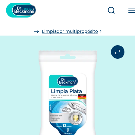
Abrir/cerr
búsqued
You
Limpiador multipropósito
are
here: