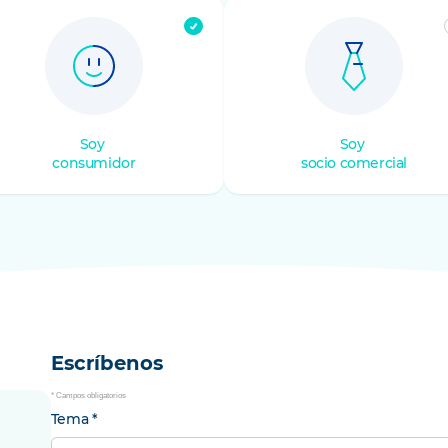
mer
Soy
Soy
consumidor
socio comercial
Escríbenos
* Campos obligatorios
tu
Tema
*
solicitud