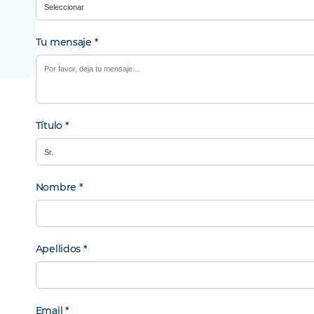
Tu mensaje
*
Información
Título
*
personal
Nombre
*
Apellidos
*
Email
*