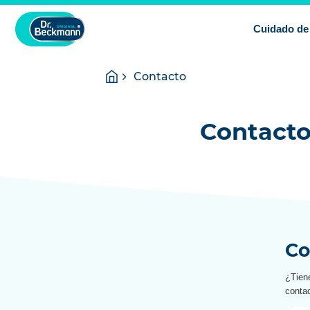
Cuidado de 
You
Homepage
Contacto
are
here:
Contacto
Co
¿Tien
contac