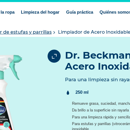
la ropa
Limpieza del hogar
Guía práctica
Quiénes somo
 de estufas y parrillas
Limpiador de Acero Inoxidable
Dr. Beckman
Acero Inoxid
Para una limpieza sin raya
Contenido:
250 ml
Remueve grasa, suciedad, manchas
Da brillo a la superficie sin rayarla
Para una limpieza rápida y sencill
Para estufas y parrillas (vitrocerá
inoxidable