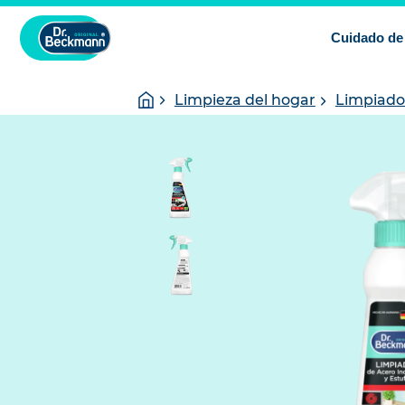
Cuidado de 
You
Homepage
Limpieza del hogar
Limpiador
are
here: