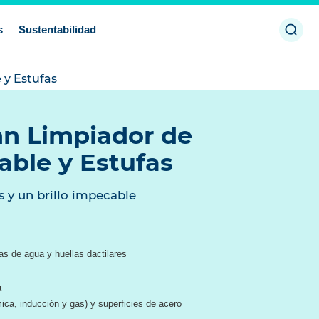
Abrir
s
Sustentabilidad
búsq
 y Estufas
n Limpiador de
able y Estufas
s y un brillo impecable
 de agua y huellas dactilares
a
mica, inducción y gas) y superficies de acero