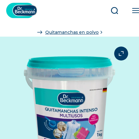
Abrir/cerr
búsqued
You
Quitamanchas en polvo
are
here: