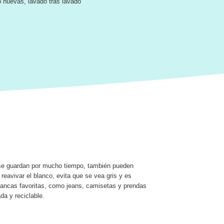
 nuevas, lavado tras lavado
i se guardan por mucho tiempo, también pueden
eavivar el blanco, evita que se vea gris y es
blancas favoritas, como jeans, camisetas y prendas
da y reciclable.