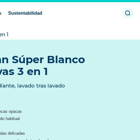
Abrir
s
Sustentabilidad
búsq
en 1
n Súper Blanco
vas 3 en 1
iante, lavado tras lavado
ancas opacas
do habitual
ndas delicadas