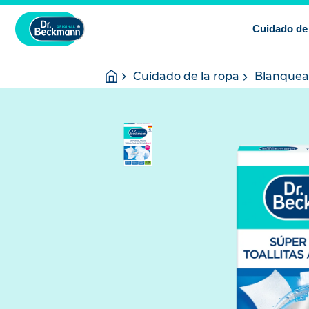
Cuidado de 
You
Homepage
Cuidado de la ropa
Blanquea
are
here: