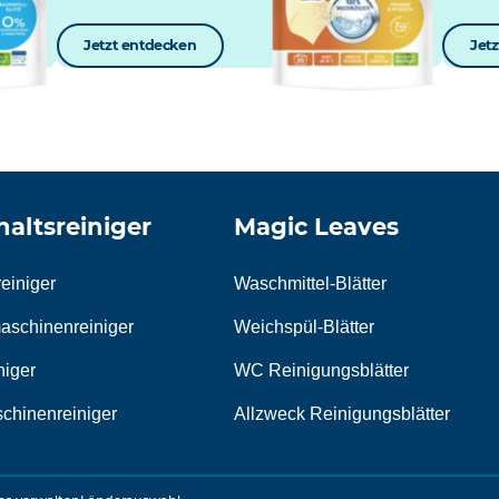
Jetzt entdecken
Jet
altsreiniger
Magic Leaves
einiger
Waschmittel-Blätter
schinenreiniger
Weichspül-Blätter
iger
WC Reinigungsblätter
chinenreiniger
Allzweck Reinigungsblätter