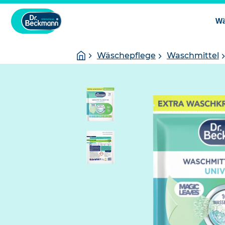
Wä
Sie
Startseite
Wäschepflege
Waschmittel
sind
hier: