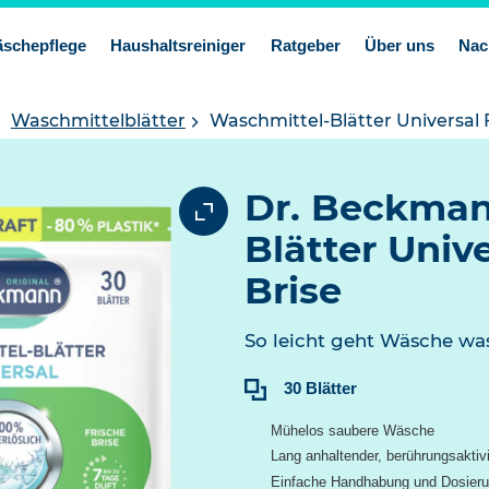
schepflege
Haushaltsreiniger
Ratgeber
Über uns
Nac
Waschmittelblätter
Waschmittel-Blätter Universal F
Dr. Beckman
Blätter Unive
Brise
So leicht geht Wäsche wa
Inhalt:
30 Blätter
Mühelos saubere Wäsche
Lang anhaltender, berührungsaktivi
Einfache Handhabung und Dosier