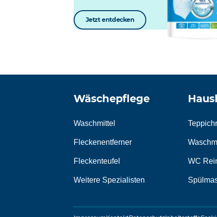
Jetzt entdecken
Wäschepflege
Haush
Waschmittel
Teppichr
Fleckenentferner
Waschma
Fleckenteufel
WC Rein
Weitere Spezialisten
Spülmas