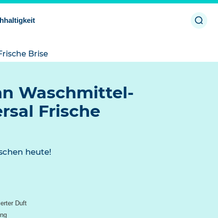
Such
hhaltigkeit
öffne
rische Brise
n Waschmittel-
rsal Frische
schen heute!
erter Duft
ung